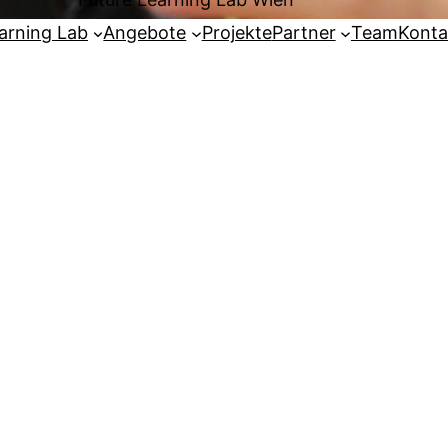
arning Lab
Angebote
Projekte
Partner
Team
Konta
2 Inter
unten das Passwort ein, um ihn anzeigen zu können.