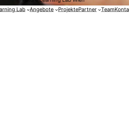
arning Lab
Angebote
Projekte
Partner
Team
Konta
ni für Entdeckungs
unten das Passwort ein, um ihn anzeigen zu können.