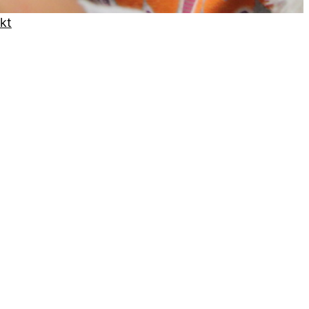
kt
reise