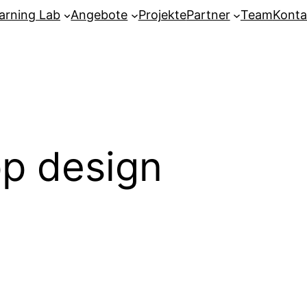
arning Lab
Angebote
Projekte
Partner
Team
Konta
p design