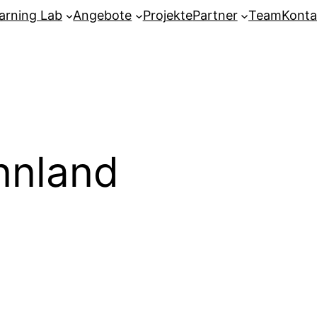
arning Lab
Angebote
Projekte
Partner
Team
Konta
nnland