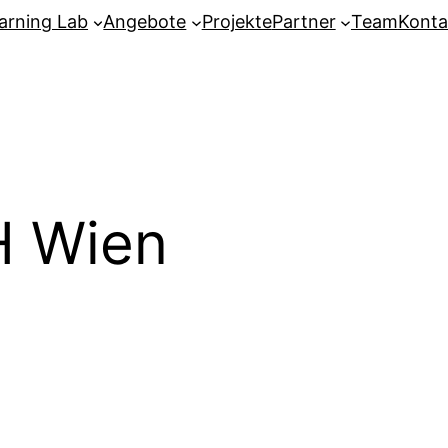
arning Lab
Angebote
Projekte
Partner
Team
Konta
H Wien