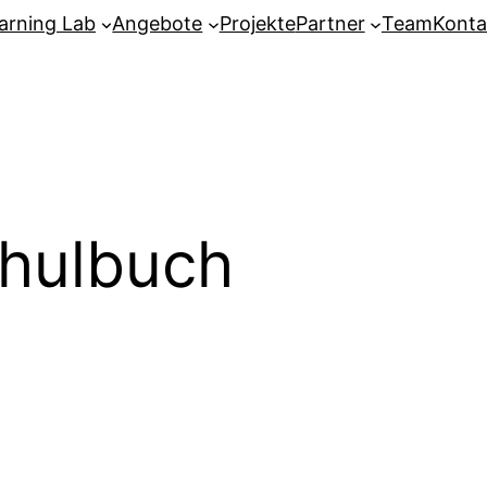
arning Lab
Angebote
Projekte
Partner
Team
Konta
hulbuch