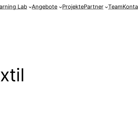
arning Lab
Angebote
Projekte
Partner
Team
Konta
xtil