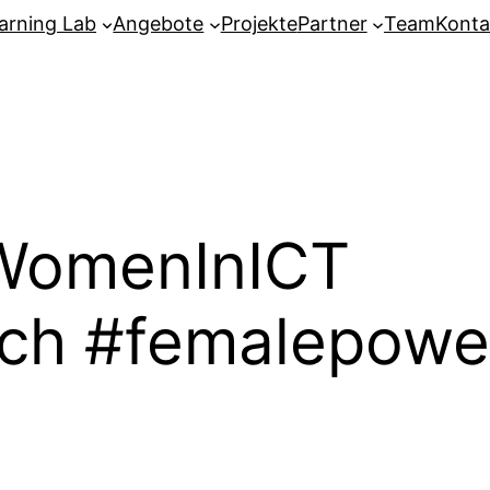
arning Lab
Angebote
Projekte
Partner
Team
Konta
WomenInICT
ich #femalepowe