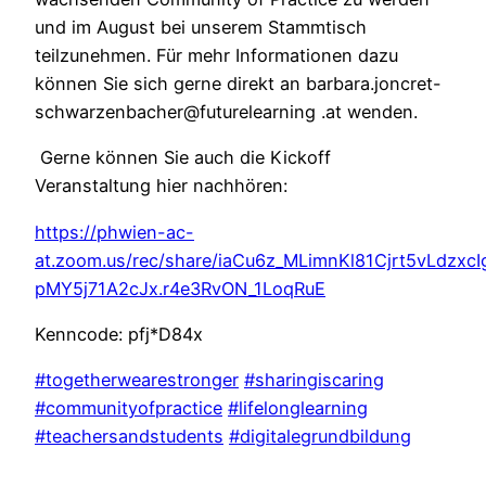
und im August bei unserem Stammtisch
teilzunehmen. Für mehr Informationen dazu
können Sie sich gerne direkt an barbara.joncret-
schwarzenbacher@futurelearning .at wenden.
Gerne können Sie auch die Kickoff
Veranstaltung hier nachhören:
https://phwien-ac-
at.zoom.us/rec/share/iaCu6z_MLimnKl81Cjrt5vLdz
pMY5j71A2cJx.r4e3RvON_1LoqRuE
Kenncode: pfj*D84x
#togetherwearestronger
#sharingiscaring
#communityofpractice
#lifelonglearning
#teachersandstudents
#digitalegrundbildung