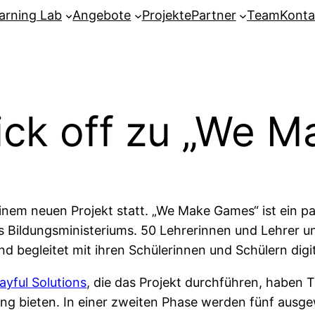
arning Lab
Angebote
Projekte
Partner
Team
Konta
ick off zu „We 
nem neuen Projekt statt. „We Make Games“ ist ein par
es Bildungsministeriums. 50 Lehrerinnen und Lehrer u
d begleitet mit ihren Schülerinnen und Schülern dig
layful Solutions
, die das Projekt durchführen, haben T
ng bieten. In einer zweiten Phase werden fünf ausg