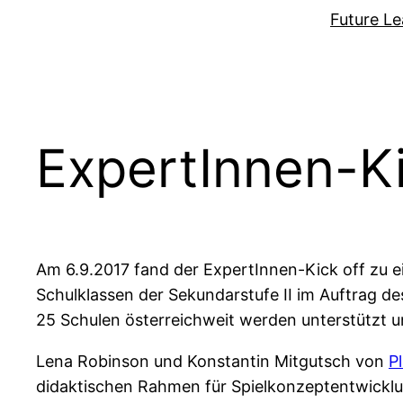
Zum
Future Le
Inhalt
springen
ExpertInnen-K
Am 6.9.2017 fand der ExpertInnen-Kick off zu ei
Schulklassen der Sekundarstufe II im Auftrag d
25 Schulen österreichweit werden unterstützt un
Lena Robinson und Konstantin Mitgutsch von
P
didaktischen Rahmen für Spielkonzeptentwicklu