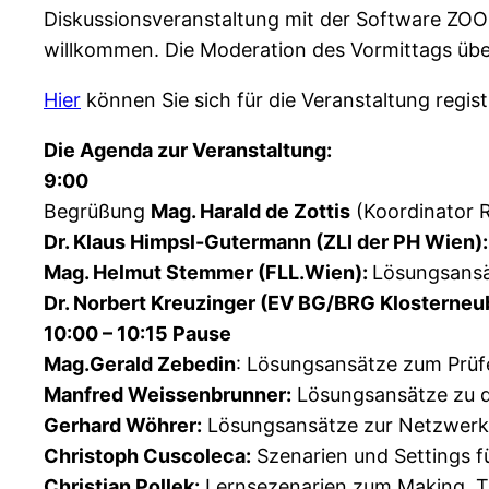
Diskussionsveranstaltung mit der Software ZOO
willkommen. Die Moderation des Vormittags üb
Hier
können Sie sich für die Veranstaltung regist
Die Agenda zur Veranstaltung:
9:00
Begrüßung
Mag. Harald de Zottis
(Koordinator 
Dr. Klaus Himpsl-Gutermann (ZLI der PH Wien):
Mag. Helmut Stemmer (FLL.Wien):
Lösungsansä
Dr. Norbert Kreuzinger (EV BG/BRG Klosterneu
10:00 – 10:15 Pause
Mag.Gerald Zebedin
: Lösungsansätze zum Prüf
Manfred Weissenbrunner:
Lösungsansätze zu d
Gerhard Wöhrer:
Lösungsansätze zur Netzwerk
Christoph Cuscoleca:
Szenarien und Settings f
Christian Pollek:
Lernsezenarien zum Making, Ti