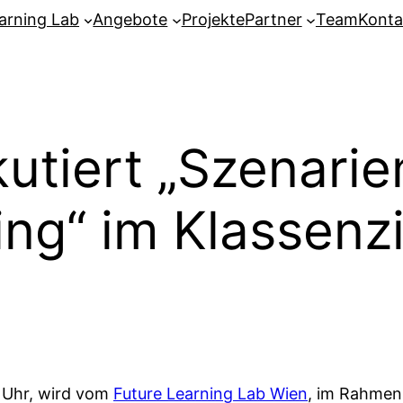
arning Lab
Angebote
Projekte
Partner
Team
Konta
utiert „Szenari
ing“ im Klassen
 Uhr, wird vom
Future Learning Lab Wien
, im Rahmen