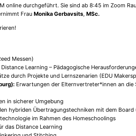
M online durchgeführt. Sie sind ab 8:45 im Zoom R
ernimmt Frau
Monika Gerbavsits
,
MSc.
rieren!
Reed Messen)
Distance Learning – Pädagogische Herausforderung
tze durch Projekte und Lernszenarien (EDU Makersp
burg):
Erwartungen der Elternvertreter*innen an die
en in sicherer Umgebung
en hybriden Übertragungstechniken mit dem Board 
technologie im Rahmen des Homeschoolings
ür das Distance Learning
nkering und Stitching