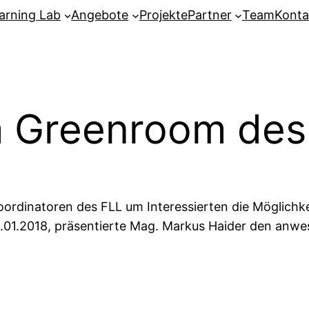
arning Lab
Angebote
Projekte
Partner
Team
Konta
m Greenroom des
oordinatoren des FLL um Interessierten die Möglichk
2.01.2018, präsentierte Mag. Markus Haider den anw
 …