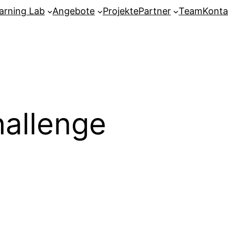
arning Lab
Angebote
Projekte
Partner
Team
Konta
allenge